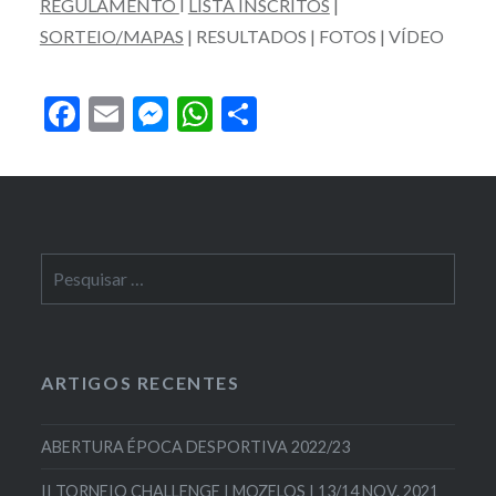
REGULAMENTO
I
LISTA INSCRITOS
|
SORTEIO/MAPAS
| RESULTADOS | FOTOS | VÍDEO
Facebook
Email
Messenger
WhatsApp
Partilhar
Pesquisar
por:
ARTIGOS RECENTES
ABERTURA ÉPOCA DESPORTIVA 2022/23
II TORNEIO CHALLENGE I MOZELOS I 13/14 NOV. 2021