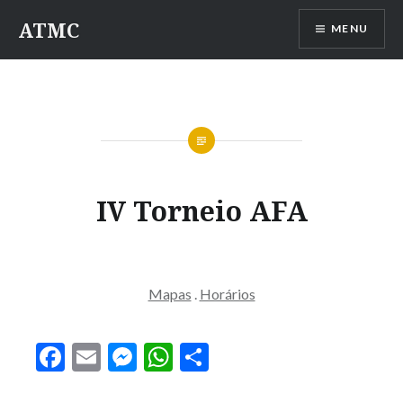
Saltar
ATMC
MENU
para
conteúdo
IV Torneio AFA
Mapas
.
Horários
Facebook
Email
Messenger
WhatsApp
Partilhar