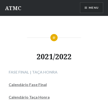
Saltar
ATMC
MENU
para
conteúdo
2021/2022
FASE FINAL | TAÇA HONRA
Calendário Fase Final
Calendário Taça Honra