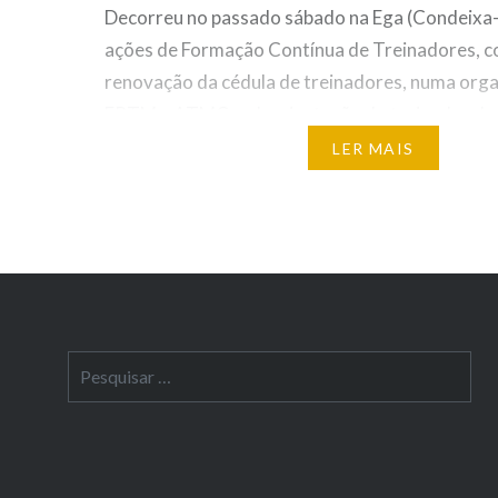
Decorreu no passado sábado na Ega (Condeixa
ações de Formação Contínua de Treinadores, c
renovação da cédula de treinadores, numa org
FPTM e ATMC, sob orientação do treinador da 
Francisco Santos. Os temas em debate foram: 
LER MAIS
multibolas – Serviço e Recepção Estiveram pres
treinadores,…
Facebook
Email
Messenger
WhatsApp
Partilhar
Pesquisar
por: