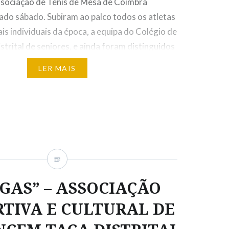
sociação de Ténis de Mesa de Coimbra
ado sábado. Subiram ao palco todos os atletas
is individuais da época, a equipa do Colégio de
trital de seniores, e ainda foram distinguidos
leta Feminina do Ano”…
LER MAIS
ook
il
Messenger
WhatsApp
Partilhar
UGAS” – ASSOCIAÇÃO
TIVA E CULTURAL DE