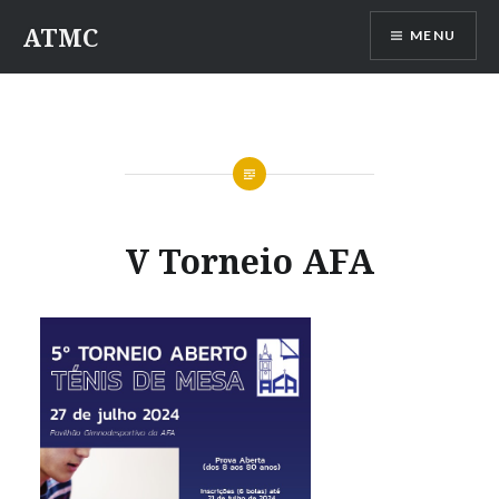
Saltar
ATMC
MENU
para
conteúdo
V Torneio AFA