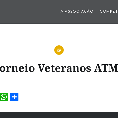
A ASSOCIAÇÃO
COMPET
orneio Veteranos AT
ook
il
Messenger
WhatsApp
Partilhar