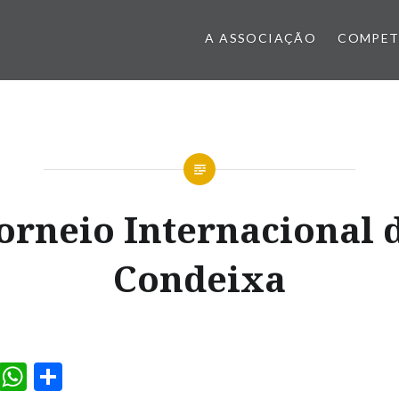
A ASSOCIAÇÃO
COMPET
orneio Internacional 
Condeixa
ook
il
Messenger
WhatsApp
Partilhar