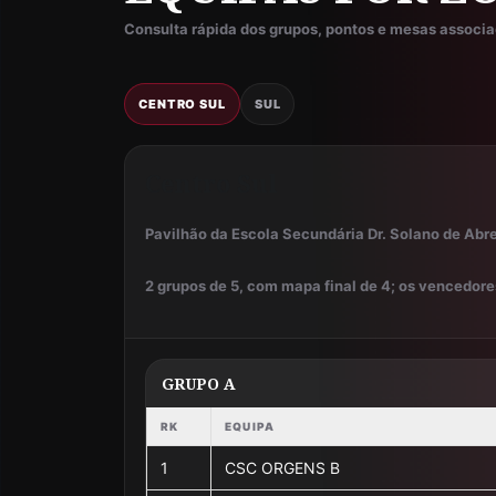
Consulta rápida dos grupos, pontos e mesas associa
CENTRO SUL
SUL
Centro Sul
Pavilhão da Escola Secundária Dr. Solano de Abr
2 grupos de 5, com mapa final de 4; os vencedore
GRUPO A
RK
EQUIPA
1
CSC ORGENS B