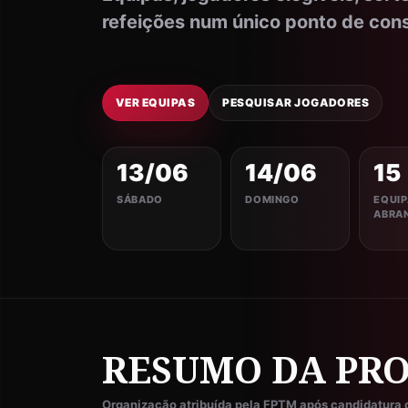
refeições num único ponto de cons
VER EQUIPAS
PESQUISAR JOGADORES
13/06
14/06
15
SÁBADO
DOMINGO
EQUIP
ABRA
RESUMO DA PR
Organização atribuída pela FPTM após candidatura 