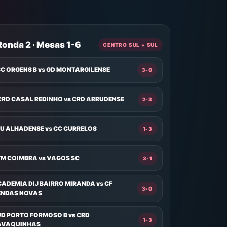
Ronda 2 · Mesas 1-6
CENTRO SUL + SUL
C ORGENS B vs GD MONTARGILENSE
3-0
RD CASAL REDINHO vs CRD ARRUDENSE
2-3
U ALHADENSE vs CC CURRELOS
1-3
M COIMBRA vs VAGOS SC
3-1
ADEMIA DIJ BAIRRO MIRANDA vs CF
3-0
ENDAS NOVAS
D PORTO FORMOSO B vs CRD
1-3
AVAQUINHAS