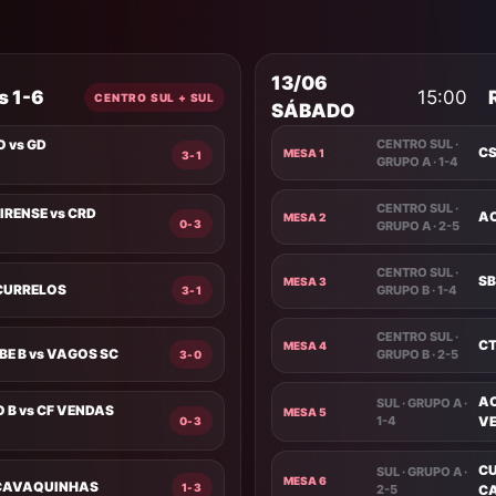
13/06
s 1-6
15:00
CENTRO SUL + SUL
SÁBADO
 vs GD
CENTRO SUL ·
CS
MESA 1
3-1
GRUPO A · 1-4
CENTRO SUL ·
IRENSE vs CRD
AC
MESA 2
0-3
GRUPO A · 2-5
CENTRO SUL ·
SB
MESA 3
 CURRELOS
GRUPO B · 1-4
3-1
CENTRO SUL ·
CT
MESA 4
E B vs VAGOS SC
GRUPO B · 2-5
3-0
AC
SUL · GRUPO A ·
B vs CF VENDAS
MESA 5
1-4
V
0-3
CU
SUL · GRUPO A ·
MESA 6
D CAVAQUINHAS
1-3
2-5
C