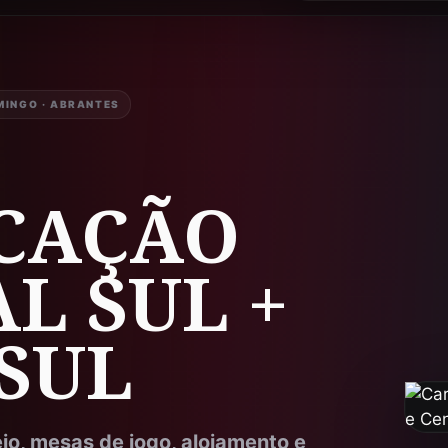
MINGO · ABRANTES
CAÇÃO
L SUL +
SUL
eio, mesas de jogo, alojamento e