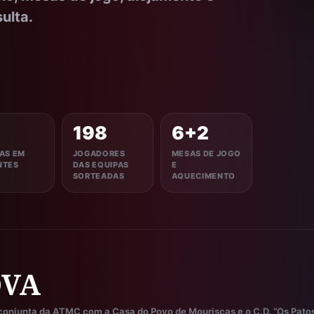
ulta.
198
6+2
AS EM
JOGADORES
MESAS DE JOGO
NTES
DAS EQUIPAS
E
SORTEADAS
AQUECIMENTO
OVA
conjunta da ATMC com a Casa do Povo de Mouriscas e o C.D. “Os Patos