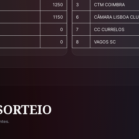
1250
3
CTM COIMBRA
1150
6
CÂMARA LISBOA CLU
0
7
CC CURRELOS
0
8
VAGOS SC
SORTEIO
ntes.