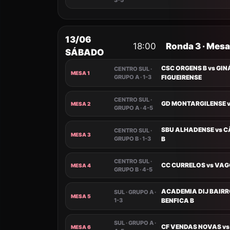
3-5
13/06
18:00
Ronda 3 · Mesa
SÁBADO
CSC ORGENS B vs GIN
CENTRO SUL ·
MESA 1
GRUPO A · 1-3
FIGUEIRENSE
CENTRO SUL ·
GD MONTARGILENSE 
MESA 2
GRUPO A · 4-5
SBU ALHADENSE vs 
CENTRO SUL ·
MESA 3
GRUPO B · 1-3
B
CENTRO SUL ·
CC CURRELOS vs VAG
MESA 4
GRUPO B · 4-5
ACADEMIA DIJ BAIRR
SUL · GRUPO A ·
MESA 5
1-3
BENFICA B
SUL · GRUPO A ·
CF VENDAS NOVAS v
MESA 6