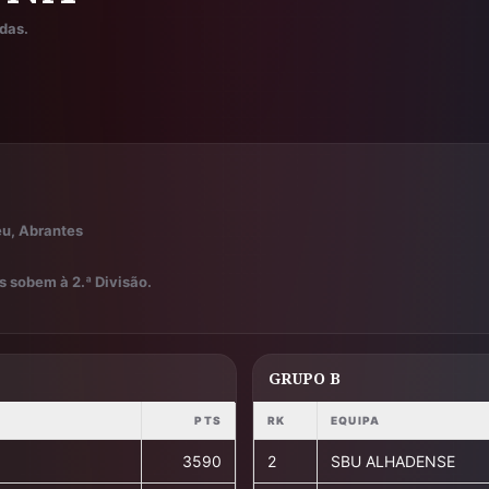
das.
eu, Abrantes
s sobem à 2.ª Divisão.
GRUPO B
PTS
RK
EQUIPA
3590
2
SBU ALHADENSE