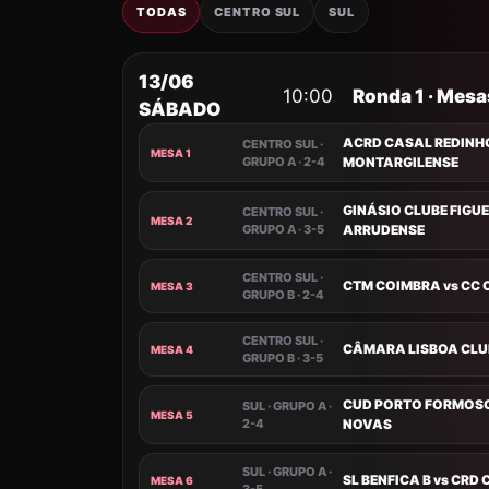
TODAS
CENTRO SUL
SUL
13/06
10:00
Ronda 1 · Mesa
SÁBADO
ACRD CASAL REDINHO
CENTRO SUL ·
MESA 1
GRUPO A · 2-4
MONTARGILENSE
GINÁSIO CLUBE FIGUE
CENTRO SUL ·
MESA 2
GRUPO A · 3-5
ARRUDENSE
CENTRO SUL ·
CTM COIMBRA vs CC
MESA 3
GRUPO B · 2-4
CENTRO SUL ·
CÂMARA LISBOA CLUB
MESA 4
GRUPO B · 3-5
CUD PORTO FORMOSO 
SUL · GRUPO A ·
MESA 5
2-4
NOVAS
SUL · GRUPO A ·
SL BENFICA B vs CR
MESA 6