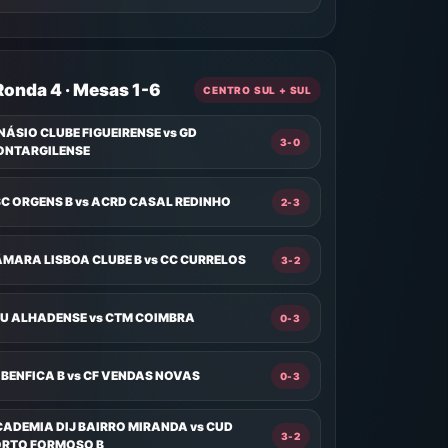
Ronda 4 · Mesas 1-6
CENTRO SUL + SUL
NÁSIO CLUBE FIGUEIRENSE vs GD
3-0
ONTARGILENSE
C ORGENS B vs ACRD CASAL REDINHO
2-3
MARA LISBOA CLUBE B vs CC CURRELOS
3-2
U ALHADENSE vs CTM COIMBRA
0-3
 BENFICA B vs CF VENDAS NOVAS
0-3
ADEMIA DIJ BAIRRO MIRANDA vs CUD
3-2
RTO FORMOSO B