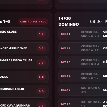
14/06
s 1-6
09:00
CENTRO SUL + SUL
DOMINGO
ÁSIO CLUBE
GI
CENTRO SUL ·
1-3
MESA 1
GRUPO A · 3-4
M
CENTRO SUL ·
vs CRD ARRUDENSE
CS
0-3
MESA 2
GRUPO A · 1-2
CÂMARA LISBOA CLUBE
CENTRO SUL ·
CÂ
MESA 3
0-3
GRUPO B · 3-4
CENTRO SUL ·
SB
MESA 4
OS SC
3-2
GRUPO B · 1-2
SUL · GRUPO A ·
O MIRANDA vs SL
SL
MESA 5
3-0
3-4
AC
SUL · GRUPO A ·
MESA 6
s CRD CAVAQUINHAS
2-3
1-2
PO