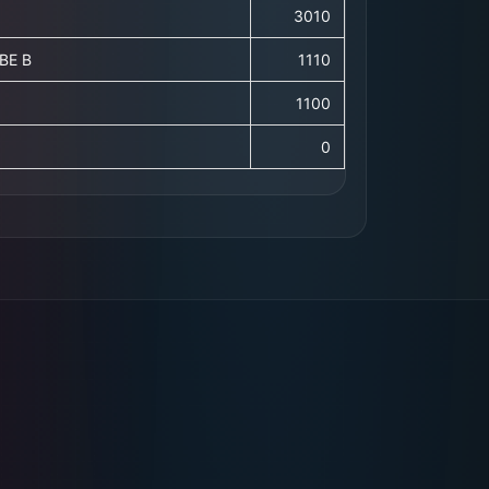
3010
BE B
1110
1100
0