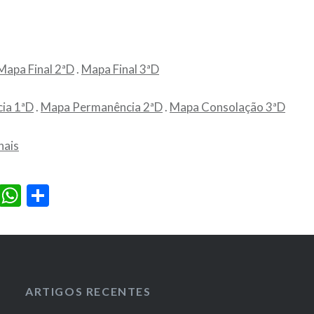
Mapa Final 2ªD
.
Mapa Final 3ªD
ia 1ªD
.
Mapa Permanência 2ªD
.
Mapa Consolação 3ªD
nais
ook
il
Messenger
WhatsApp
Partilhar
ARTIGOS RECENTES