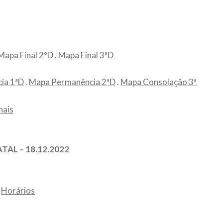
Mapa Final 2ºD
.
Mapa Final 3ªD
ia 1ªD
.
Mapa Permanência 2ªD
.
Mapa Consolação 3ª
nais
TAL – 18.12.2022
Horários