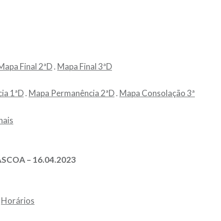
Mapa Final 2ªD
.
Mapa Final 3ªD
ia 1ªD
.
Mapa Permanência 2ªD
.
Mapa Consolação 3ª
nais
SCOA – 16.04.2023
.
Horários