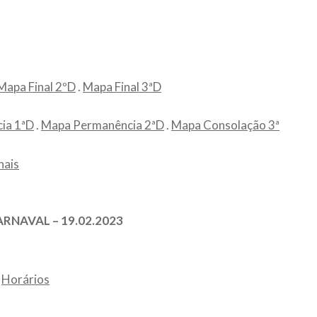
Mapa Final 2ºD
.
Mapa Final 3ªD
ia 1ªD
.
Mapa Permanência 2ªD
.
Mapa Consolação 3ª
nais
RNAVAL – 19.02.2023
.
Horários