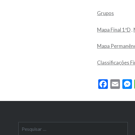
Grupos
Mapa Final 1ªD
.
Mapa Permanênc
Classificações Fi
Faceb
Ema
Pesquisar
por: