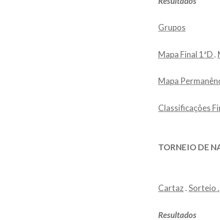
Resultados
Grupos
Mapa Final 1ªD
.
Mapa Permanênc
Classificações Fi
TORNEIO DE NA
Cartaz
.
Sorteio .
Resultados