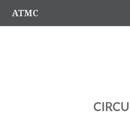
Saltar
ATMC
para
conteúdo
CIRCU