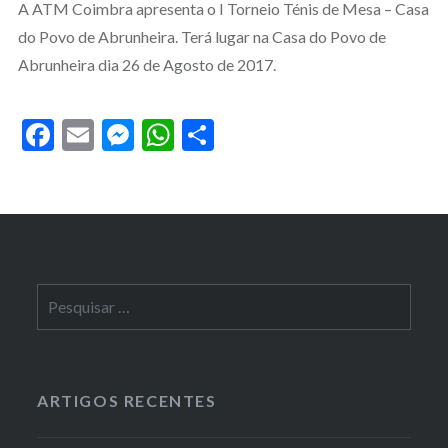
A ATM Coimbra apresenta o I Torneio Ténis de Mesa – Casa
do Povo de Abrunheira. Terá lugar na Casa do Povo de
Abrunheira dia 26 de Agosto de 2017.
Facebook
Email
Messenger
WhatsApp
Partilhar
Pesquisar
por:
ARTIGOS RECENTES